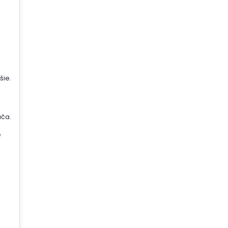
šie.
ača.
é
j