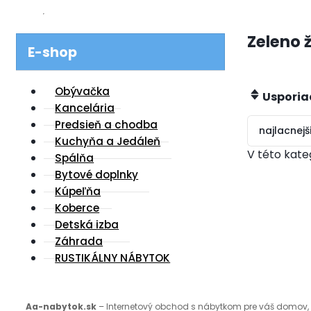
Zeleno 
E-shop
Obývačka
Usporia
Kancelária
Predsieň a chodba
najlacnejš
Kuchyňa a Jedáleň
V této kate
Spálňa
Bytové doplnky
Kúpeľňa
Koberce
Detská izba
Záhrada
RUSTIKÁLNY NÁBYTOK
Aa-nabytok.sk
– Internetový obchod s nábytkom pre váš domov, j