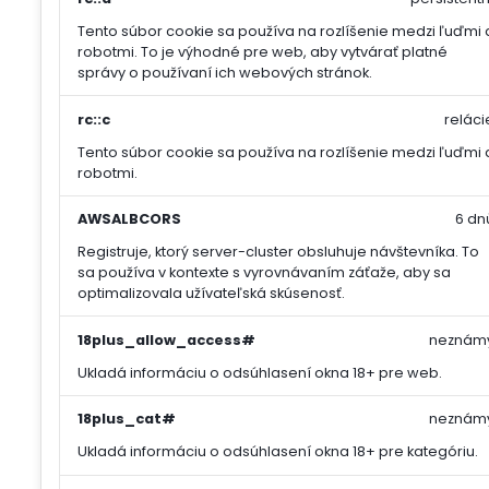
Tento súbor cookie sa používa na rozlíšenie medzi ľuďmi 
robotmi. To je výhodné pre web, aby vytvárať platné
správy o používaní ich webových stránok.
rc::c
reláci
Tento súbor cookie sa používa na rozlíšenie medzi ľuďmi 
robotmi.
AWSALBCORS
6 dn
Registruje, ktorý server-cluster obsluhuje návštevníka. To
sa používa v kontexte s vyrovnávaním záťaže, aby sa
optimalizovala užívateľská skúsenosť.
18plus_allow_access#
neznám
Ukladá informáciu o odsúhlasení okna 18+ pre web.
18plus_cat#
neznám
Ukladá informáciu o odsúhlasení okna 18+ pre kategóriu.