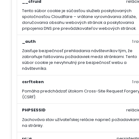
__cfruid
reláci
Tento súbor cookie je súčasťou služieb poskytovaných
spoločnosťou Cloudflare – vrátane vyrovnávania záťaže,
doručovania obsahu webových stránok a poskytovania
pripojenia DNS pre prevádzkovateľov webových stránok.
_auth
1 ro
Zaisťuje bezpečnosť prehliadania návštevníkov tým, že
zabraňuje falšovaniu požiadaviek medzi stránkami. Tento
súbor cookie je nevyhnutný pre bezpečnosť webu a
návštevníka.
csrftoken
1 ro
Pomáha predchádzať útokom Cross-Site Request Forger
(CSRF).
PHPSESSID
reláci
Zachováva stav užívateľskej relácie naprieč požiadavkam
na stránky.
rc::a
persistentn