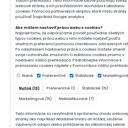
Vašom prehliadači. Tieto informácie bežne používajú všetky
webové stránky a ich prechádzaním dochádza k ukladaniu
cookies. Pomocou partnerských skriptov, ktoré môžu stránky
používať (napríklad Google analytics
Ako môžem nastaviť prácu webu s cookies?
Napriek tomu, že odporúčame povoliť používanie všetkých
typov cookies, prácu webu s nimi môžete nastaviť podľa
vlastných preferencií pomocou checkboxov zobrazených niž
Po odsúhlasení nastavenia práce s cookies môžete zmeniť
svoje rozhodnutie zmazaním či editáciou cookies priamo v
nastavení Vášho prehliadača. Podrobnejšie informácie k
premazaniu cookies nájdete v Pomocníkovi Vášho prehliad
Nutné
Preferenčné
Štatistické
Marketingov
Nutné (13)
Preferenčné (1)
Štatistické (15)
Marketingové (15)
Neklasifikované (7)
Tieto informácie sú nevyhnutné k správnemu chodu webove
stránky ako napríklad vkladanie tovaru do košíka, uloženie
vyplnených údajov alebo prihlásenie do zákazníckej sekcie.