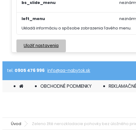
bs_slide_menu
neznám
left_menu
neznám
Ukladá informáciu o spôsobe zobrazenia ľavého menu.
Uložiť nastavenia
tel.
0905 476 996
info@aa-nabytok.sk
OBCHODNÉ PODMIENKY
REKLAMAČNÉ
Úvod
Zeleno žlté nerozkladacie pohovky bez úložného pri