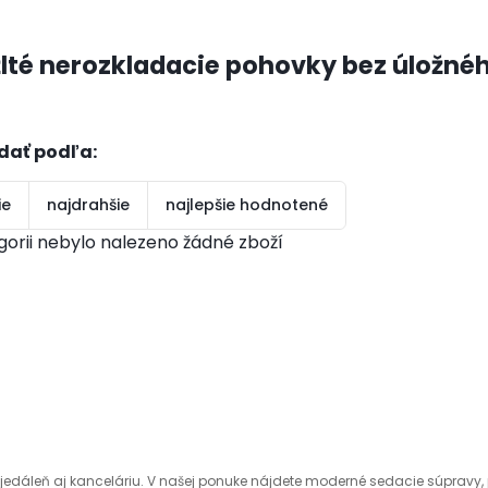
žlté nerozkladacie pohovky bez úložnéh
dať podľa:
ie
najdrahšie
najlepšie hodnotené
gorii nebylo nalezeno žádné zboží
edáleň aj kanceláriu. V našej ponuke nájdete moderné sedacie súpravy, p