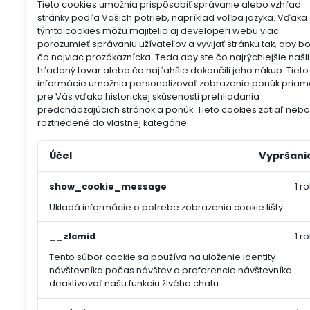
Tieto cookies umožnia prispôsobiť správanie alebo vzhľad
stránky podľa Vašich potrieb, napríklad voľba jazyka.
Vďaka
týmto cookies môžu majitelia aj developeri webu viac
porozumieť správaniu užívateľov a vyvijať stránku tak, aby b
čo najviac prozákaznícka. Teda aby ste čo najrýchlejšie našli
hľadaný tovar alebo čo najľahšie dokončili jeho nákup.
Tieto
informácie umožnia personalizovať zobrazenie ponúk priam
pre Vás vďaka historickej skúsenosti prehliadania
predchádzajúcich stránok a ponúk.
Tieto cookies zatiaľ nebol
roztriedené do vlastnej kategórie.
Účel
Vypršani
show_cookie_message
1 ro
Ukladá informácie o potrebe zobrazenia cookie lišty
__zlcmid
1 ro
Tento súbor cookie sa používa na uloženie identity
návštevníka počas návštev a preferencie návštevníka
deaktivovať našu funkciu živého chatu.