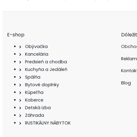
E-shop
Dôleži
Obývačka
Obcho
Kancelária
Reklam
Predsieň a chodba
Kuchyňa a Jedáleň
Kontak
Spálňa
Blog
Bytové doplnky
Kúpeľňa
Koberce
Detská izba
Záhrada
RUSTIKÁLNY NÁBYTOK