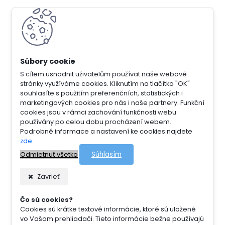
S cílem usnadnit uživatelům používat naše webové
stránky využíváme cookies. Kliknutím na tlačítko "OK"
souhlasíte s použitím preferenčních, statistických i
marketingových cookies pro nás i naše partnery. Funkční
cookies jsou v rámci zachování funkčnosti webu
používány po celou dobu procházení webem.
Podrobné informace a nastavení ke cookies najdete
zde
.
Súhlasím
Odmietnuť všetko
Zavrieť
Čo sú cookies?
Cookies sú krátke textové informácie, ktoré sú uložené
vo Vašom prehliadači. Tieto informácie bežne používajú