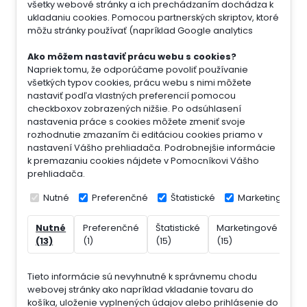
všetky webové stránky a ich prechádzaním dochádza k
ukladaniu cookies. Pomocou partnerských skriptov, ktoré
môžu stránky používať (napríklad Google analytics
Ako môžem nastaviť prácu webu s cookies?
Napriek tomu, že odporúčame povoliť používanie
všetkých typov cookies, prácu webu s nimi môžete
nastaviť podľa vlastných preferencií pomocou
checkboxov zobrazených nižšie. Po odsúhlasení
nastavenia práce s cookies môžete zmeniť svoje
rozhodnutie zmazaním či editáciou cookies priamo v
nastavení Vášho prehliadača. Podrobnejšie informácie
k premazaniu cookies nájdete v Pomocníkovi Vášho
prehliadača.
Nutné
Preferenčné
Štatistické
Marketingové
Nutné
Preferenčné
Štatistické
Marketingové
Ne
(13)
(1)
(15)
(15)
(7)
Tieto informácie sú nevyhnutné k správnemu chodu
webovej stránky ako napríklad vkladanie tovaru do
košíka, uloženie vyplnených údajov alebo prihlásenie do