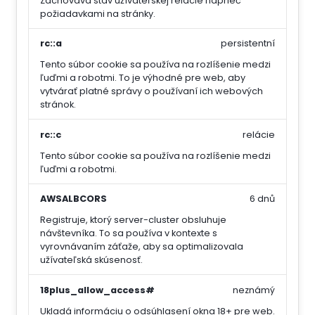
Zachováva stav užívateľskej relácie naprieč
požiadavkami na stránky.
rc::a
persistentní
Tento súbor cookie sa používa na rozlíšenie medzi
ľuďmi a robotmi. To je výhodné pre web, aby
vytvárať platné správy o používaní ich webových
stránok.
rc::c
relácie
Tento súbor cookie sa používa na rozlíšenie medzi
ľuďmi a robotmi.
AWSALBCORS
6 dnů
Registruje, ktorý server-cluster obsluhuje
návštevníka. To sa používa v kontexte s
vyrovnávaním záťaže, aby sa optimalizovala
užívateľská skúsenosť.
18plus_allow_access#
neznámý
Ukladá informáciu o odsúhlasení okna 18+ pre web.