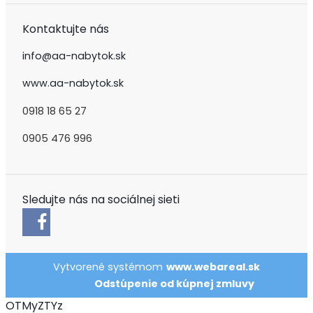
Kontaktujte nás
info@aa-nabytok.sk
www.aa-nabytok.sk
0918 18 65 27
0905 476 996
Sledujte nás na sociálnej sieti
Vytvorené systémom
www.webareal.sk
Odstúpenie od kúpnej zmluvy
OTMyZTYz