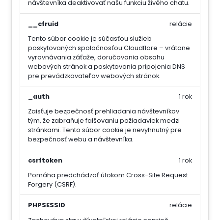
návštevníka deaktivovať našu funkciu živého chatu.
__cfruid
relácie
Tento súbor cookie je súčasťou služieb
poskytovaných spoločnosťou Cloudflare – vrátane
vyrovnávania záťaže, doručovania obsahu
webových stránok a poskytovania pripojenia DNS
pre prevádzkovateľov webových stránok.
_auth
1 rok
Zaisťuje bezpečnosť prehliadania návštevníkov
tým, že zabraňuje falšovaniu požiadaviek medzi
stránkami. Tento súbor cookie je nevyhnutný pre
bezpečnosť webu a návštevníka.
csrftoken
1 rok
Pomáha predchádzať útokom Cross-Site Request
Forgery (CSRF).
PHPSESSID
relácie