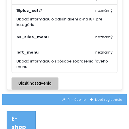
18plus_cat#
neznámý
Ukladá informáciu o odsúhlasení okna 18+ pre
kategóriu.
bs_slide_menu
neznámý
left_menu
neznámý
Ukladá informáciu o spôsobe zobrazenia ľavého
menu.
Uložiť nastavenia
Prihlásenie
Nová registrácia
E-
shop