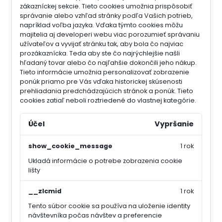
zákazníckej sekcie.
Tieto cookies umožnia prispôsobiť
správanie alebo vzhľad stránky podľa Vašich potrieb,
napríklad voľba jazyka.
Vďaka týmto cookies môžu
majitelia aj developeri webu viac porozumieť správaniu
užívateľov a vyvijať stránku tak, aby bola čo najviac
prozákaznícka. Teda aby ste čo najrýchlejšie našli
hľadaný tovar alebo čo najľahšie dokončili jeho nákup.
Tieto informácie umožnia personalizovať zobrazenie
ponúk priamo pre Vás vďaka historickej skúsenosti
prehliadania predchádzajúcich stránok a ponúk.
Tieto
cookies zatiaľ neboli roztriedené do vlastnej kategórie.
Účel
Vypršanie
show_cookie_message
1 rok
Ukladá informácie o potrebe zobrazenia cookie
lišty
__zlcmid
1 rok
Tento súbor cookie sa používa na uloženie identity
návštevníka počas návštev a preferencie