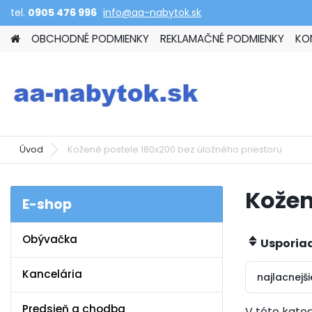
tel.
0905 476 996
info@aa-nabytok.sk
OBCHODNÉ PODMIENKY
REKLAMAČNÉ PODMIENKY
KO
Úvod
Kožené postele 180x200 bez úložného priestoru
Kožen
E-shop
Obývačka
Usporia
Kancelária
najlacnejši
Predsieň a chodba
V této kateg