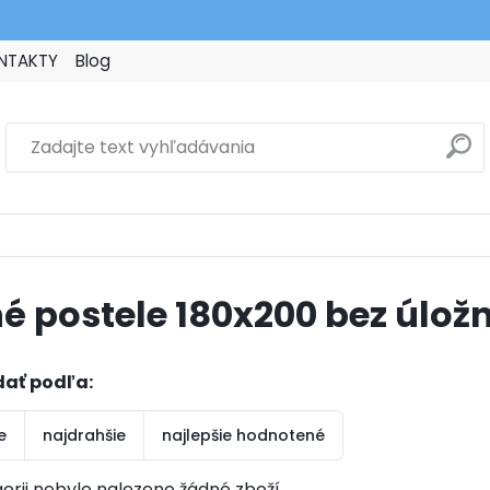
NTAKTY
Blog
é postele 180x200 bez úlož
dať podľa:
e
najdrahšie
najlepšie hodnotené
orii nebylo nalezeno žádné zboží